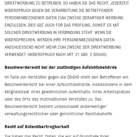
DIREKTWERBUNG ZU BETREIBEN, SO HABEN SIE DAS RECHT, JEDERZEIT
WIDERSPRUCH GEGEN DIE VERARBEITUNG SIE BETREFFENDER
PERSONENBEZOGENER DATEN ZUM ZWECKE DERARTIGER WERBUNG
EINZULEGEN; DIES GILT AUCH FÜR DAS PROFILING, SOWEIT ES MIT
SOLCHER DIREKTWERBUNG IN VERBINDUNG STEHT. WENN SIE
WIDERSPRECHEN, WERDEN IHRE PERSONENBEZOGENEN DATEN
ANSCHLIESSEND NICHT MEHR ZUM ZWECKE DER DIREKTWERBUNG
VERWENDET (WIDERSPRUCH NACH ART. 21 ABS. 2 DSGVO).
Beschwerde­recht bei der zuständigen Aufsichts­behörde
Im Falle von Verstößen gegen die DSGVO steht den Betroffenen ein
Beschwerderecht bei einer Aufsichtsbehörde, insbesondere in dem
Mitgliedstaat ihres gewöhnlichen Aufenthalts, ihres Arbeitsplatzes
oder des Orts des mutmaßlichen Verstoßes zu. Das
Beschwerderecht besteht unbeschadet anderweitiger
verwaltungsrechtlicher oder gerichtlicher Rechtsbehelfe.
Recht auf Daten­übertrag­barkeit
Sie haben das Recht, Daten, die wir auf Grundlage Ihrer