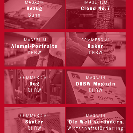
MAGAZIN
IMAGEFILM
Bezug
Cloud No.7
Bahn
IMAGEFILM
COMMERCIAL
Alumni-Portraits
Baker
DHBW
DHBW
COMMERCIAL
MAGAZIN
Dog
DHBW Magazin
DHBW
DHBW
COMMERCIAL
MAGAZIN
Skater
Die Welt verändern
DHBW
Wirtschaftsförderung