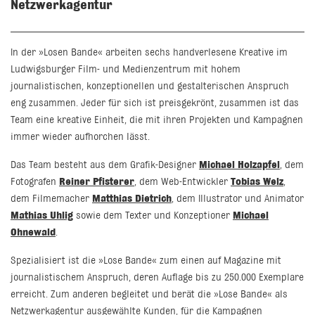
Netzwerkagentur
In der »Losen Bande« arbeiten sechs handverlesene Kreative im
Ludwigsburger Film- und Medienzentrum mit hohem
journalistischen, konzeptionellen und gestalterischen Anspruch
eng zusammen. Jeder für sich ist preisgekrönt, zusammen ist das
Team eine kreative Einheit, die mit ihren Projekten und Kampagnen
immer wieder aufhorchen lässt.
Das Team besteht aus dem Grafik-Designer
Michael Holzapfel
, dem
Fotografen
Reiner Pfisterer
, dem Web-Entwickler
Tobias Welz
,
dem Filmemacher
Matthias Dietrich
, dem Illustrator und Animator
Mathias Uhlig
sowie dem Texter und Konzeptioner
Michael
Ohnewald
.
Spezialisiert ist die »Lose Bande« zum einen auf Magazine mit
journalistischem Anspruch, deren Auflage bis zu 250.000 Exemplare
erreicht. Zum anderen begleitet und berät die »Lose Bande« als
Netzwerkagentur ausgewählte Kunden, für die Kampagnen