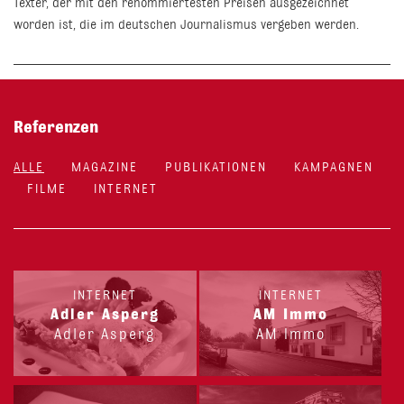
Texter, der mit den renommiertesten Preisen ausgezeichnet
worden ist, die im deutschen Journalismus vergeben werden.
Referenzen
ALLE
MAGAZINE
PUBLIKATIONEN
KAMPAGNEN
FILME
INTERNET
INTERNET
INTERNET
Adler Asperg
AM Immo
Adler Asperg
AM Immo